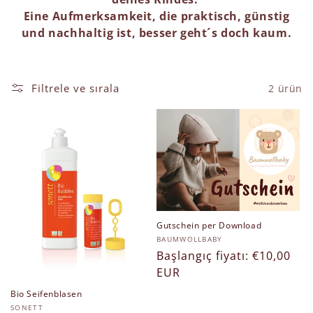
k
Eine Aufmerksamkeit, die praktisch, günstig
und nachhaltig ist, besser geht´s doch kaum.
s
i
Filtrele ve sırala
2 ürün
y
o
n
:
Gutschein per Download
Satıcı:
BAUMWOLLBABY
Normal
Başlangıç fiyatı: €10,00
fiyat
EUR
Bio Seifenblasen
Satıcı:
SONETT