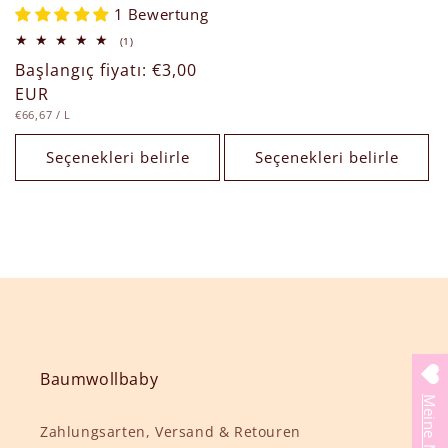
1 Bewertung
1
(1)
toplam
Normal
Başlangıç fiyatı: €3,00
değerlendirme
fiyat
EUR
BIRIM
/
€66,67
/
L
FIYAT
Seçenekleri belirle
Seçenekleri belirle
Baumwollbaby
Zahlungsarten, Versand & Retouren