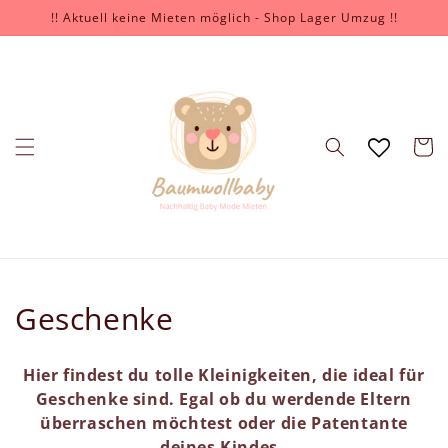
İçeriğe
!! Aktuell keine Mieten möglich - Shop Lager Umzug !!
atla
Sepet
K
Geschenke
o
Hier findest du tolle Kleinigkeiten, die ideal für
l
Geschenke sind. Egal ob du werdende Eltern
überraschen möchtest oder die Patentante
e
deines Kindes.