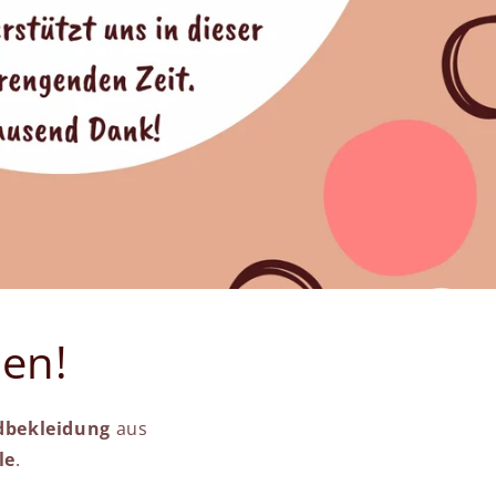
hen!
dbekleidung
aus
le
.