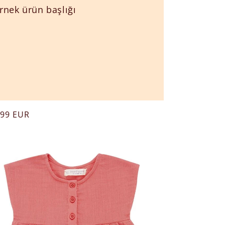
rnek ürün başlığı
mal
,99 EUR
t