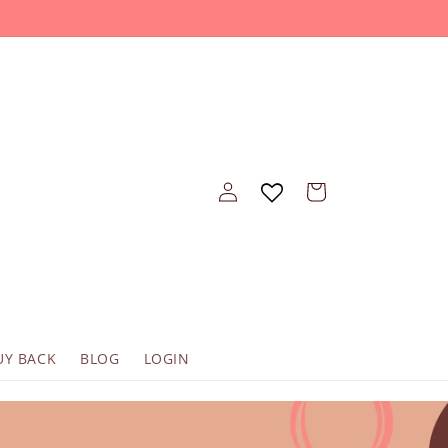
Oturum
Sepet
aç
UY BACK
BLOG
LOGIN