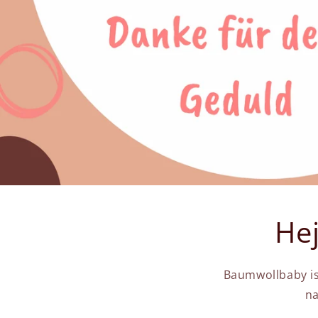
Hej
Baumwollbaby is
na