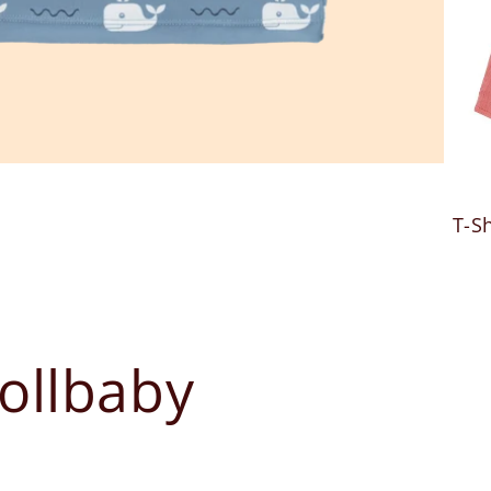
T-S
llbaby