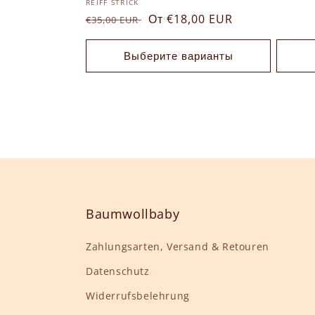
:
Продавец:
REIFF STRICK
Обычная
Цена
От €18,00 EUR
€35,00 EUR
цена
со
скидкой
Выберите варианты
Baumwollbaby
Zahlungsarten, Versand & Retouren
Datenschutz
Widerrufsbelehrung