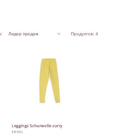
а:
Продуктов: 4
Leggings Schurwolle curry
Продавец:
ENGEL