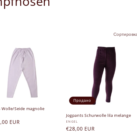
mpfhosen
Сортировк
Продано
s Wolle/Seide magnolie
вец:
Jogpants Schurwolle lila melange
ая
8,00 EUR
Продавец:
ENGEL
Обычная
€28,00 EUR
цена