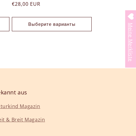
Обычная
€28,00 EUR
цена
Выберите варианты
Meine Merkliste
kannt aus
turkind Magazin
it & Breit Magazin