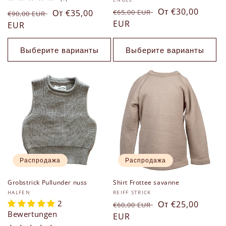
Продавец:
всего
Обычная
Цена
От €30,00
Обычная
Цена
От €35,00
€65,00 EUR
отзывов
€90,00 EUR
цена
EUR
со
цена
EUR
со
скидкой
скидкой
Выберите варианты
Выберите варианты
Распродажа
Распродажа
Grobstrick Pullunder nuss
Shirt Frottee savanne
Продавец:
Продавец:
HALFEN
REIFF STRICK
2
Обычная
Цена
От €25,00
€60,00 EUR
Bewertungen
цена
EUR
со