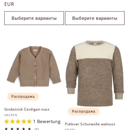
цена
EUR
со
скидкой
Выберите варианты
Выберите варианты
Распродажа
Grobstrick Cardigan nuss
Распродажа
Продавец:
HALFEN
1 Bewertung
Pullover Schurwolle walnuss
1
(1)
ENGEL