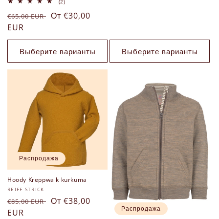
скидкой
2
(2)
всего
Обычная
Цена
От €30,00
отзывов
€65,00 EUR
цена
EUR
со
скидкой
Выберите варианты
Выберите варианты
Распродажа
Hoody Kreppwalk kurkuma
Продавец:
REIFF STRICK
Обычная
Цена
От €38,00
€85,00 EUR
Распродажа
цена
EUR
со