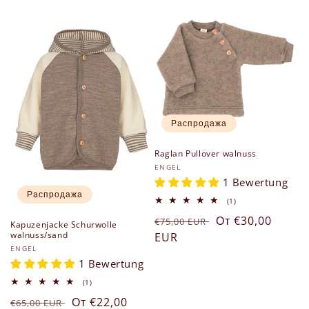
е
к
ц
и
я
Распродажа
:
Raglan Pullover walnuss
Продавец:
ENGEL
1 Bewertung
Распродажа
1
(1)
всего
Обычная
Цена
От €30,00
отзывов
€75,00 EUR
Kapuzenjacke Schurwolle
walnuss/sand
цена
EUR
со
Продавец:
ENGEL
скидкой
1 Bewertung
1
(1)
всего
Обычная
Цена
От €22,00
отзывов
€65,00 EUR