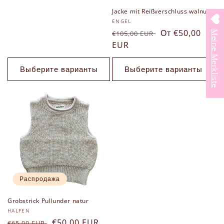
скидкой
Jacke mit Reißverschluss walnuss
Продавец:
ENGEL
Обычная
Цена
От €50,00
€105,00 EUR
Meine Merkliste
цена
EUR
со
скидкой
Выберите варианты
Выберите варианты
Распродажа
Grobstrick Pullunder natur
Продавец:
HALFEN
Обычная
Цена
€50,00 EUR
€65,00 EUR