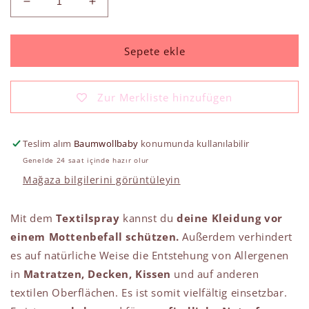
Textilspray
Textilspray
gegen
gegen
Motten
Motten
için
için
Sepete ekle
adedi
adedi
azaltın
artırın
Zur Merkliste hinzufügen
Teslim alım
Baumwollbaby
konumunda kullanılabilir
Genelde 24 saat içinde hazır olur
Mağaza bilgilerini görüntüleyin
Mit dem
Textilspray
kannst du
deine Kleidung vor
einem Mottenbefall schützen.
Außerdem verhindert
es auf natürliche Weise die Entstehung von Allergenen
in
Matratzen, Decken, Kissen
und auf anderen
textilen Oberflächen. Es ist somit vielfältig einsetzbar.