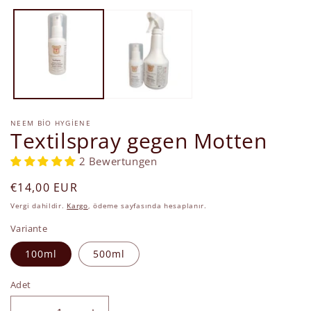
modda
oynatın
NEEM BIO HYGIENE
Textilspray gegen Motten
2 Bewertungen
Normal
€14,00 EUR
fiyat
Vergi dahildir.
Kargo
, ödeme sayfasında hesaplanır.
Variante
100ml
500ml
Adet