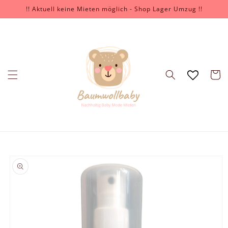
İçeriğe
!! Aktuell keine Mieten möglich - Shop Lager Umzug !!
atla
Sepet
Ürün
bilgisine
atla