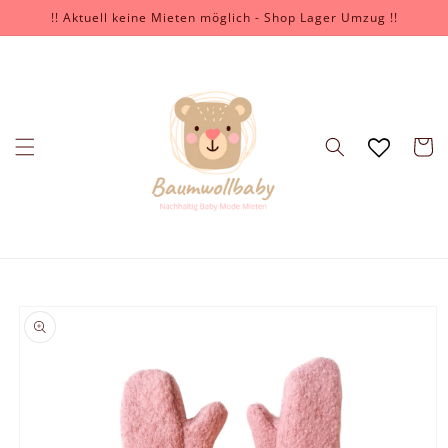
İçeriğe
!! Aktuell keine Mieten möglich - Shop Lager Umzug !!
atla
Sepet
Ürün
bilgisine
atla