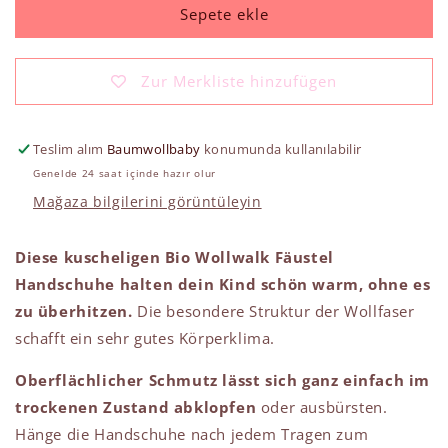
için
için
Sepete ekle
adedi
adedi
azaltın
artırın
Zur Merkliste hinzufügen
Teslim alım
Baumwollbaby
konumunda kullanılabilir
Genelde 24 saat içinde hazır olur
Mağaza bilgilerini görüntüleyin
Diese kuscheligen Bio Wollwalk Fäustel
Handschuhe halten
dein Kind schön warm, ohne es
zu überhitzen.
Die besondere Struktur der Wollfaser
schafft ein sehr gutes Körperklima.
Oberflächlicher Schmutz lässt sich ganz einfach im
trockenen Zustand abklopfen
oder ausbürsten.
Hänge die Handschuhe nach jedem Tragen zum