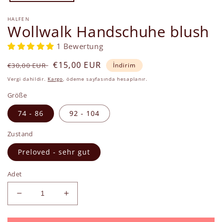
HALFEN
Wollwalk Handschuhe blush
1 Bewertung
Normal
İndirimli
€15,00 EUR
€30,00 EUR
İndirim
fiyat
fiyat
Vergi dahildir.
Kargo
, ödeme sayfasında hesaplanır.
Größe
74 - 86
92 - 104
Zustand
Preloved - sehr gut
Adet
Wollwalk
Wollwalk
Handschuhe
Handschuhe
blush
blush