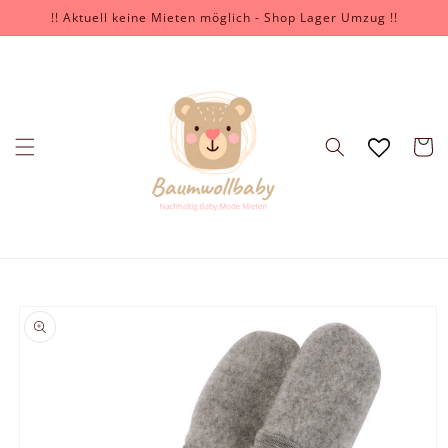
Перейти
!! Aktuell keine Mieten möglich - Shop Lager Umzug !!
к
контенту
Корзин
Перейти к
информации
о продукте