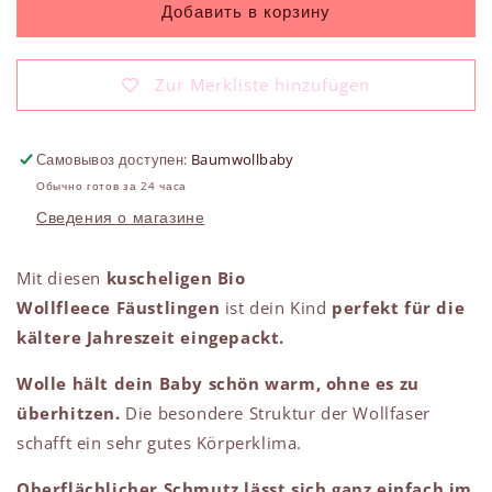
Handschuhe
Handschuhe
Добавить в корзину
grau
grau
Zur Merkliste hinzufügen
Самовывоз доступен:
Baumwollbaby
Обычно готов за 24 часа
Сведения о магазине
Mit diesen
kuscheligen Bio
Wollfleece Fäustlingen
ist dein Kind
perfekt für die
kältere Jahreszeit eingepackt.
Wolle hält dein Baby schön warm, ohne es zu
überhitzen.
Die besondere Struktur der Wollfaser
schafft ein sehr gutes Körperklima.
Oberflächlicher Schmutz lässt sich ganz einfach im