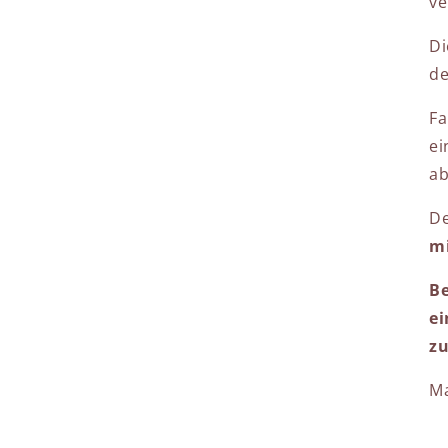
ve
Di
de
Fa
ei
ab
De
mi
Be
ei
zu
Ma