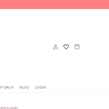
Войти
Корзина
UY BACK
BLOG
LOGIN
UMWOLLBABY