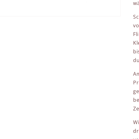
wä
Sc
vo
Fl
Kl
bi
du
Am
Pr
ge
be
Ze
Wi
dr