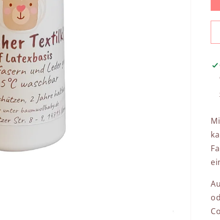
M
ka
F
ei
A
od
Co