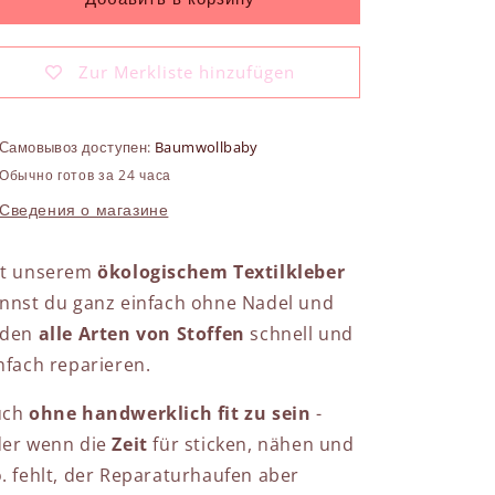
Zur Merkliste hinzufügen
Самовывоз доступен:
Baumwollbaby
Обычно готов за 24 часа
Сведения о магазине
it unserem
ökologischem Textilkleber
nnst du ganz einfach ohne Nadel und
aden
alle Arten von Stoffen
schnell und
nfach reparieren.
uch
ohne handwerklich fit zu sein
-
er wenn die
Zeit
für sticken, nähen und
. fehlt, der Reparaturhaufen aber