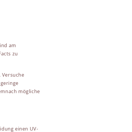
sind am
Facts zu
. Versuche
 geringe
emnach mögliche
eidung einen UV-