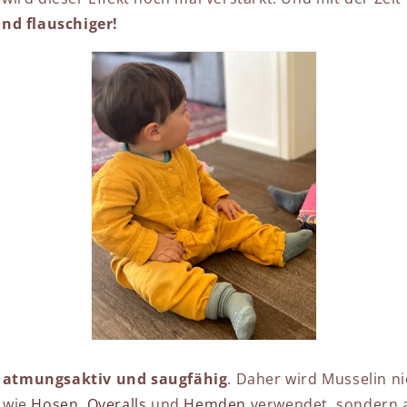
nd flauschiger!
r
atmungsaktiv und saugfähig
. Daher wird Musselin ni
 wie
Hosen
,
Overalls
und
Hemden
verwendet, sondern 