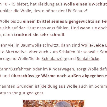
 10 - 15 bietet, hat Kleidung aus
Wolle einen UV-Schutz
 dunkler die Wolle, desto höher der UV-Schutz!
olle bis zu
einem Drittel seines Eigengewichts an Fe
 sich auf der Haut nass anzufühlen. Und wenn sie doch
n, dann
trocknet sie sehr schnell
.
ehr viel in Baumwolle schwitzt, dann sind
Wolle/Seide
B
te Alternative. Aber auch zum Schlafen für schwüle S
vorragend Wolle/Seide
Schlafanzüge
und
Schlafsäcke
.
Bahn/Busfahrten oder im Kinderwagen, sorgt Wolle dafü
t
und
überschüssige Wärme nach außen abgegeben
w
nannten Gründen ist
Kleidung aus Wolle
auch im Somme
atur sehr gut geeignet.