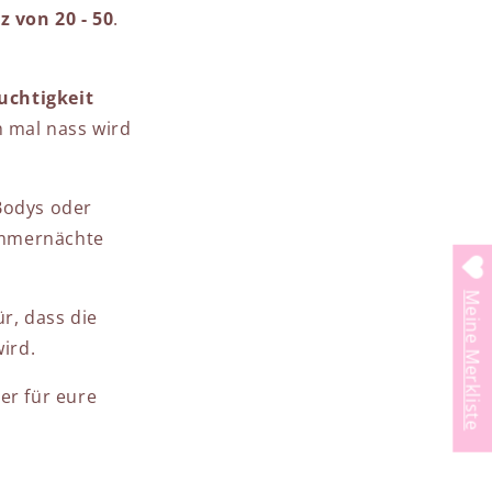
 von 20 - 50
.
uchtigkeit
 mal nass wird
odys oder
ommernächte
Meine Merkliste
r, dass die
ird.
r für eure