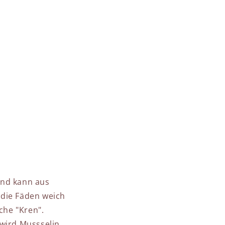
und kann aus
 die Fäden weich
che "Kren".
 wird Mussselin