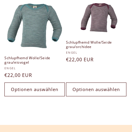
g
o
r
i
Schlupfhemd Wolle/Seide
grau/orchidee
e
Anbieter:
ENGEL
Schlupfhemd Wolle/Seide
Normaler
€22,00 EUR
:
grau/eisvogel
Preis
Anbieter:
ENGEL
Normaler
€22,00 EUR
Preis
Optionen auswählen
Optionen auswählen