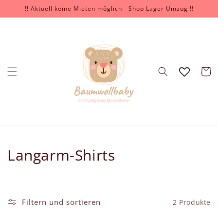
Direkt
!! Aktuell keine Mieten möglich - Shop Lager Umzug !!
zum
Inhalt
Warenko
K
Langarm-Shirts
a
t
Filtern und sortieren
2 Produkte
e