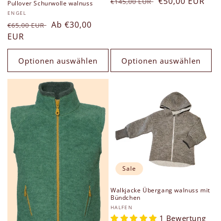
Normaler
Verkaufspreis
€50,00 EUR
insgesamt
€145,00 EUR
Pullover Schurwolle walnuss
Preis
Anbieter:
ENGEL
Normaler
Verkaufspreis
Ab €30,00
€65,00 EUR
Preis
EUR
Optionen auswählen
Optionen auswählen
Sale
Walkjacke Übergang walnuss mit
Bündchen
Anbieter:
HALFEN
1 Bewertung