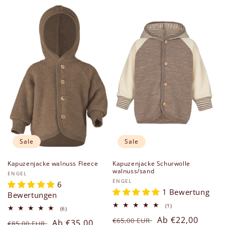
g
o
r
i
e
:
Sale
Sale
Kapuzenjacke walnuss Fleece
Kapuzenjacke Schurwolle
walnuss/sand
Anbieter:
ENGEL
Anbieter:
ENGEL
6
1 Bewertung
Bewertungen
1
(1)
6
(6)
Bewertungen
Bewertungen
Normaler
Verkaufspreis
Ab €22,00
insgesamt
€65,00 EUR
Normaler
Verkaufspreis
Ab €35,00
insgesamt
€85,00 EUR