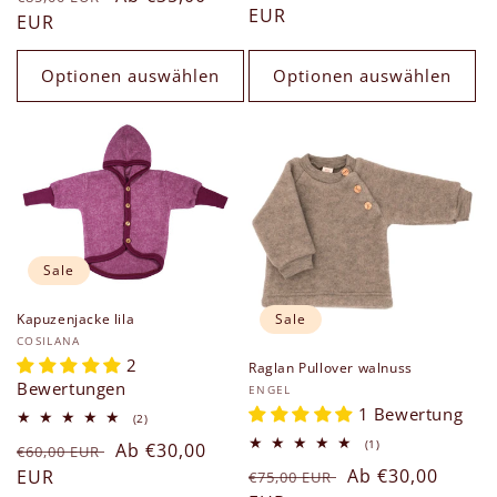
Preis
EUR
Preis
EUR
Optionen auswählen
Optionen auswählen
Sale
Sale
Kapuzenjacke lila
Anbieter:
COSILANA
2
Raglan Pullover walnuss
Bewertungen
Anbieter:
ENGEL
1 Bewertung
2
(2)
Bewertungen
1
(1)
Normaler
Verkaufspreis
Ab €30,00
insgesamt
€60,00 EUR
Bewertungen
Normaler
Verkaufspreis
Ab €30,00
Preis
EUR
insgesamt
€75,00 EUR