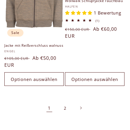
Wollwalk Schlupfjacke rauchblau
Anbieter:
HALFEN
1 Bewertung
1
(1)
Bewertungen
Normaler
Verkaufspreis
Ab €60,00
insgesamt
€150,00 EUR
Sale
Preis
EUR
Jacke mit Reißverschluss walnuss
Anbieter:
ENGEL
Normaler
Verkaufspreis
Ab €50,00
€105,00 EUR
Preis
EUR
Optionen auswählen
Optionen auswählen
1
2