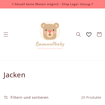
Direkt
!! Aktuell keine Mieten möglich - Shop Lager Umzug !!
zum
Inhalt
Warenko
K
Jacken
a
t
Filtern und sortieren
20 Produkte
e