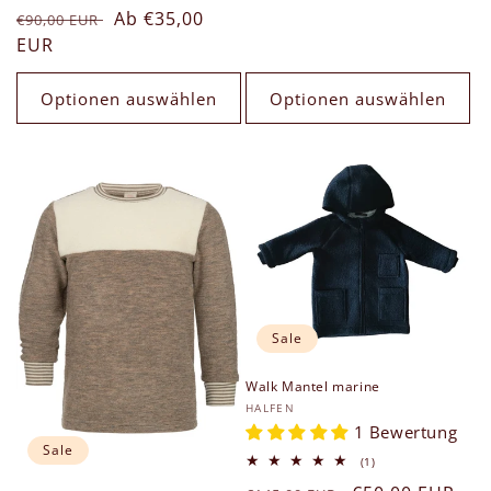
Bewertungen
Normaler
Verkaufspreis
Ab €35,00
insgesamt
€90,00 EUR
Preis
EUR
Optionen auswählen
Optionen auswählen
Sale
Walk Mantel marine
Anbieter:
HALFEN
1 Bewertung
Sale
1
(1)
Bewertungen