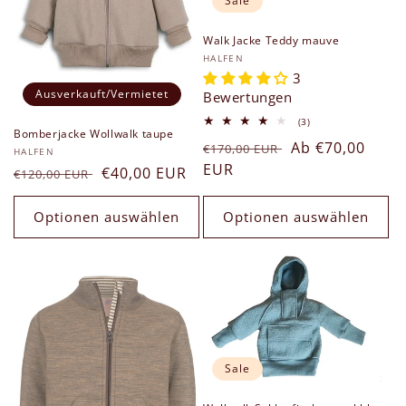
Sale
Walk Jacke Teddy mauve
Anbieter:
HALFEN
3
Ausverkauft/Vermietet
Bewertungen
3
(3)
Bomberjacke Wollwalk taupe
Bewertungen
Normaler
Verkaufspreis
Ab €70,00
insgesamt
€170,00 EUR
Anbieter:
HALFEN
Preis
EUR
Normaler
Verkaufspreis
€40,00 EUR
€120,00 EUR
Preis
Optionen auswählen
Optionen auswählen
Sale