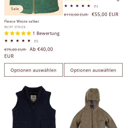
1
(1)
Sale
Bewertungen
Normaler
Verkaufspreis
€55,00 EUR
insgesamt
€110,00 EUR
Preis
Fleece Weste salbei
Anbieter:
REIFF STRICK
1 Bewertung
1
(1)
Bewertungen
Normaler
Verkaufspreis
Ab €40,00
insgesamt
€75,00 EUR
Preis
EUR
Optionen auswählen
Optionen auswählen