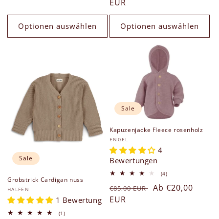
Preis
EUR
Optionen auswählen
Optionen auswählen
Sale
Kapuzenjacke Fleece rosenholz
Anbieter:
ENGEL
4
Sale
Bewertungen
4
(4)
Grobstrick Cardigan nuss
Bewertungen
Normaler
Verkaufspreis
Ab €20,00
insgesamt
€85,00 EUR
Anbieter:
HALFEN
Preis
EUR
1 Bewertung
1
(1)