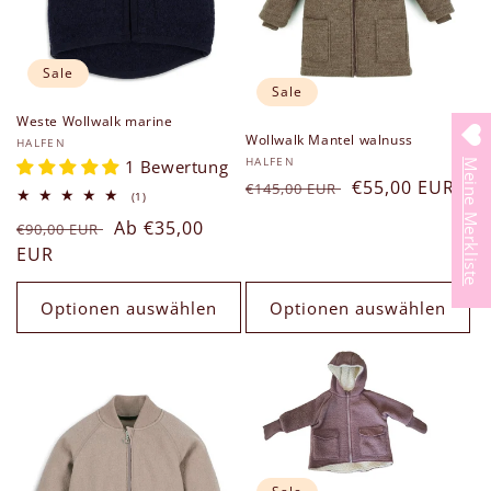
Sale
Sale
Weste Wollwalk marine
Wollwalk Mantel walnuss
Anbieter:
HALFEN
Anbieter:
HALFEN
1 Bewertung
Meine Merkliste
Normaler
Verkaufspreis
€55,00 EUR
€145,00 EUR
1
(1)
Preis
Bewertungen
Normaler
Verkaufspreis
Ab €35,00
insgesamt
€90,00 EUR
Preis
EUR
Optionen auswählen
Optionen auswählen