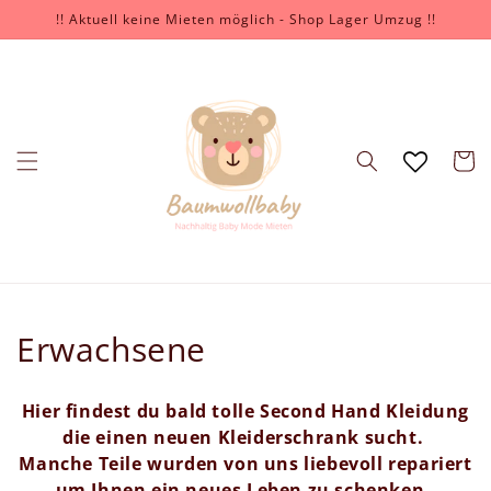
Direkt
!! Aktuell keine Mieten möglich - Shop Lager Umzug !!
zum
Inhalt
Warenko
K
Erwachsene
a
Hier findest du bald tolle Second Hand Kleidung
t
die einen neuen Kleiderschrank sucht.
Manche Teile wurden von uns liebevoll repariert
e
um Ihnen ein neues Leben zu schenken.