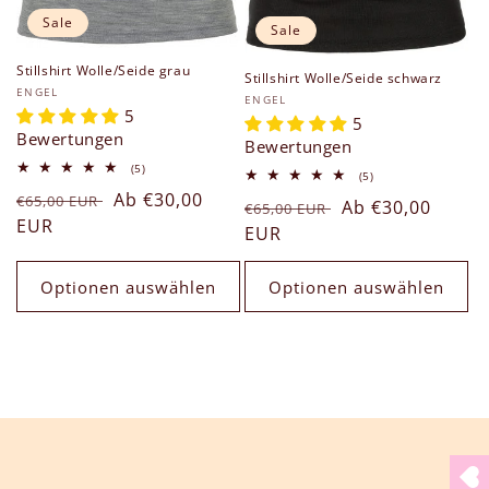
Sale
Sale
Stillshirt Wolle/Seide grau
Stillshirt Wolle/Seide schwarz
Anbieter:
ENGEL
Anbieter:
ENGEL
5
5
Bewertungen
Bewertungen
5
(5)
5
(5)
Bewertungen
Bewertungen
Normaler
Verkaufspreis
Ab €30,00
insgesamt
€65,00 EUR
Normaler
Verkaufspreis
Ab €30,00
insgesamt
€65,00 EUR
Preis
EUR
Preis
EUR
Optionen auswählen
Optionen auswählen