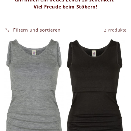
g
Viel Freude beim Stöbern!
o
r
Filtern und sortieren
2 Produkte
i
e
: