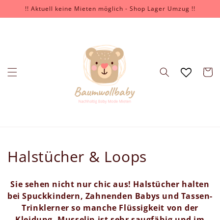
Direkt
!! Aktuell keine Mieten möglich - Shop Lager Umzug !!
zum
Inhalt
Warenko
K
Halstücher & Loops
a
Sie sehen nicht nur chic aus! Halstücher halten
t
bei Spuckkindern, Zahnenden Babys und Tassen-
Trinklerner so manche Flüssigkeit von der
e
Kleidung. Musselin ist sehr saugfähig und im