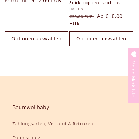
Normaler
Verkaufspreis
€12,00 EUR
€20,00 EUR
Strick Loopschal rauchblau
Preis
Anbieter:
HALFEN
Normaler
Verkaufspreis
Ab €18,00
€35,00 EUR
Preis
EUR
Optionen auswählen
Optionen auswählen
Meine Merkliste
Baumwollbaby
Zahlungsarten, Versand & Retouren
Datenschutz