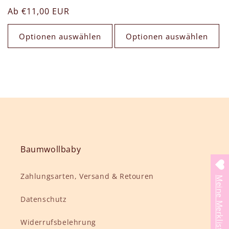
Bewertungen
Normaler
Ab €11,00 EUR
insgesamt
Preis
Optionen auswählen
Optionen auswählen
Baumwollbaby
Zahlungsarten, Versand & Retouren
Meine Merkliste
Datenschutz
Widerrufsbelehrung