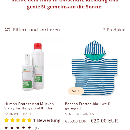
g
genießt gemeinsam die Sonne.
o
r
Filtern und sortieren
2 Produkte
i
e
:
Sale
Human Protect Anti Mücken
Poncho Frottee blau-weiß
Spray für Babys und Kinder
geringelt
Anbieter:
Anbieter:
BAUMWOLLBABY
SENSE ORGANICS
1 Bewertung
Normaler
Verkaufspreis
€20,00 EUR
€35,00 EUR
Preis
1
(1)