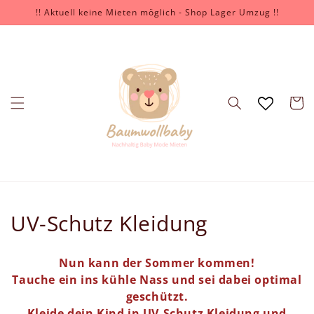
Direkt
!! Aktuell keine Mieten möglich - Shop Lager Umzug !!
zum
Inhalt
Warenko
K
UV-Schutz Kleidung
a
Nun kann der Sommer kommen!
t
Tauche ein ins kühle Nass und sei dabei optimal
geschützt.
e
Kleide dein Kind in UV-Schutz Kleidung und