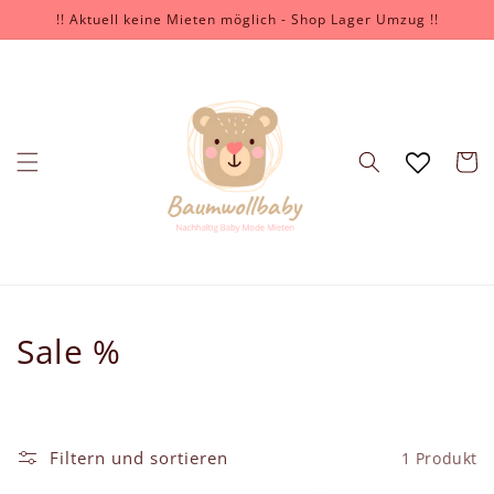
Direkt
!! Aktuell keine Mieten möglich - Shop Lager Umzug !!
zum
Inhalt
Warenko
K
Sale %
a
t
Filtern und sortieren
1 Produkt
e