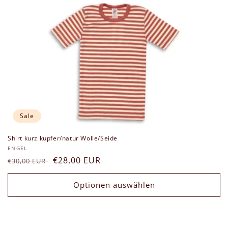
g
o
r
i
e
:
Sale
Shirt kurz kupfer/natur Wolle/Seide
Anbieter:
ENGEL
Normaler
Verkaufspreis
€28,00 EUR
€30,00 EUR
Preis
Optionen auswählen