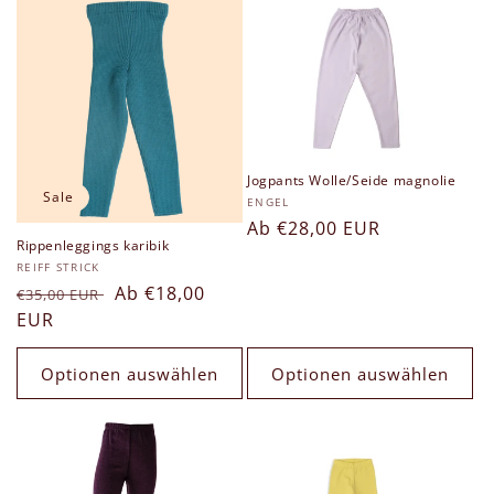
g
o
r
i
Jogpants Wolle/Seide magnolie
e
Sale
Anbieter:
ENGEL
Normaler
Ab €28,00 EUR
:
Rippenleggings karibik
Preis
Anbieter:
REIFF STRICK
Normaler
Verkaufspreis
Ab €18,00
€35,00 EUR
Preis
EUR
Optionen auswählen
Optionen auswählen