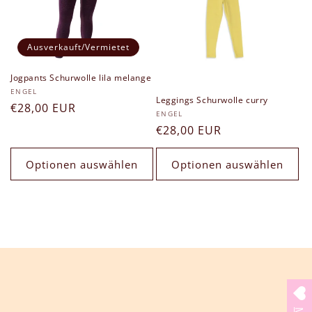
Ausverkauft/Vermietet
Jogpants Schurwolle lila melange
Anbieter:
ENGEL
Leggings Schurwolle curry
Normaler
€28,00 EUR
Anbieter:
ENGEL
Preis
Normaler
€28,00 EUR
Preis
Optionen auswählen
Optionen auswählen