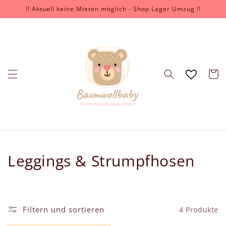
Direkt
!! Aktuell keine Mieten möglich - Shop Lager Umzug !!
zum
Inhalt
Warenko
K
Leggings & Strumpfhosen
a
t
Filtern und sortieren
4 Produkte
e