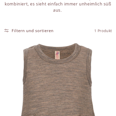
kombiniert, es sieht einfach immer unheimlich süß
g
aus.
o
r
Filtern und sortieren
1 Produkt
i
e
: