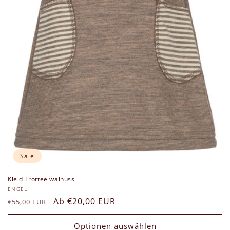
Sale
Kleid Frottee walnuss
Anbieter:
ENGEL
Normaler
Verkaufspreis
Ab €20,00 EUR
€55,00 EUR
Preis
Optionen auswählen