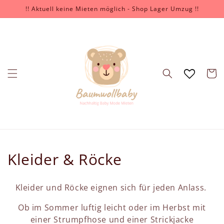
Direkt
!! Aktuell keine Mieten möglich - Shop Lager Umzug !!
zum
Inhalt
Warenko
K
Kleider & Röcke
a
Kleider und Röcke eignen sich für jeden Anlass.
t
Ob im Sommer luftig leicht oder im Herbst mit
e
einer Strumpfhose und einer Strickjacke