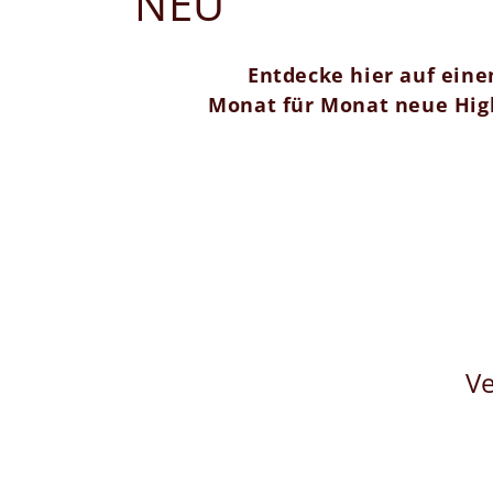
K
NEU
a
Entdecke hier auf ein
t
Monat für Monat neue High
e
g
o
r
Ve
i
e