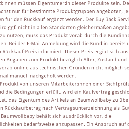
d:innen müssen Eigentümer:in dieser Produkte sein. De
nächst nur für bestimmte Produktgruppen angeboten, j
en für den Rückkauf ergänzt werden. Der Buy Back Servi
rd ggf. nicht in allen Standorten gleichermaßen angeb
 zu nutzen, muss das Produkt vorab
durch die Kundinn
n. Bei der E-Mail Anmeldung wird die Kund:in bereits 
 Rückkauf-Preis informiert. Dieser Preis ergibt sich a
n Angaben zum Produkt bezüglich Alter, Zustand und N
orab online aus technischen Gründen nicht möglich se
mail manuell nachgeholt werden.
 Produkt von unseren Mitarbeiter:innen einer Sichtprü
nd die Bedingungen erfüllt, wird ein Kaufvertrag geschl
htet, das Eigentum des Artikels an Baumwollbaby zu übe
en Rückkaufbetrag nach Vertragsunterzeichnung als Gut
. Baumwollbaby behält sich ausdrücklich vor, die
chkeiten bedarfsweise anzupassen. Ein Anspruch auf d