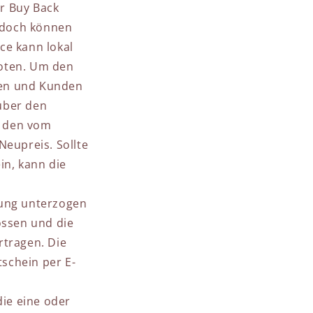
r Buy Back
edoch können
ce kann lokal
oten.
Um den
en und Kunden
über den
us den vom
eupreis. Sollte
in, kann die
fung unterzogen
ossen und die
rtragen. Die
schein per E-
ie eine oder