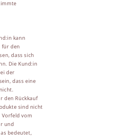
stimmte
und:in kann
 für den
sen, dass sich
nn. Die Kund:in
ei der
ein, dass eine
nicht.
ür den Rückkauf
odukte sind nicht
m Vorfeld vom
ur und
Das bedeutet,