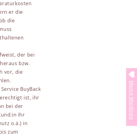
paraturkosten
ern er die
ob die
 muss
nthaltenen
weist, der bei
 heraus bzw.
 vor, die
hlen.
Meine Merkliste
 Service BuyBack
rechtigt ist, ihr
n bei der
und:in ihr
tz o.ä.) in
 bis zum