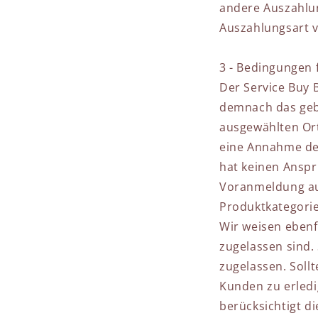
andere Auszahlun
Auszahlungsart v
3 - Bedingungen 
Der Service Buy B
demnach das geb
ausgewählten Ort
eine Annahme der
hat keinen Anspru
Voranmeldung aus
Produktkategorie
Wir weisen ebenfa
zugelassen sind.
zugelassen. Soll
Kunden zu erled
berücksichtigt d