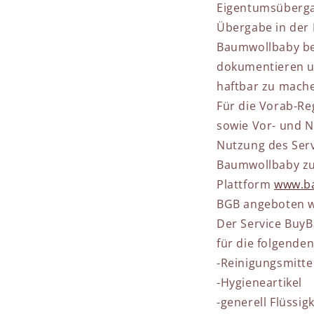
Eigentumsüberga
Übergabe in der 
Baumwollbaby beh
dokumentieren u
haftbar zu mach
Für die Vorab-Re
sowie Vor- und Na
Nutzung des Serv
Baumwollbaby zu
Plattform
www.b
BGB angeboten we
Der Service BuyB
für die folgende
-Reinigungsmitte
-Hygieneartikel
-generell Flüssig