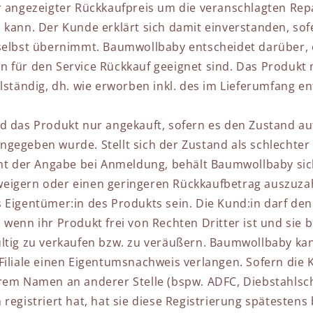
r angezeigter Rückkaufpreis um die veranschlagten Re
 kann. Der Kunde erklärt sich damit einverstanden, sof
selbst übernimmt. Baumwollbaby entscheidet darüber, 
 für den Service Rückkauf geeignet sind. Das Produkt
llständig, dh. wie erworben inkl. des im Lieferumfang e
d das Produkt nur angekauft, sofern es den Zustand auf
gegeben wurde. Stellt sich der Zustand als schlechter
cht der Angabe bei Anmeldung, behält Baumwollbaby sich
eigern oder einen geringeren Rückkaufbetrag auszuza
 Eigentümer:in des Produkts sein. Die Kund:in darf den
wenn ihr Produkt frei von Rechten Dritter ist und sie be
ltig zu verkaufen bzw. zu veräußern. Baumwollbaby kan
Filiale einen Eigentumsnachweis verlangen. Sofern die K
rem Namen an anderer Stelle (bspw. ADFC, Diebstahlschu
registriert hat, hat sie diese Registrierung spätestens