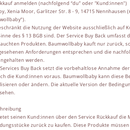
kkauf anmelden (nachfolgend “du” oder "Kund:innen")
, Xenia Moor, Garlitzer Str. 8 - 9, 14715 Nennhausen 
wollbaby”).
chränkt die Nutzung der Website ausschließlich auf K
inne des § 13 BGB sind. Der Service Buy Back umfasst 
uchten Produkten. Baumwollbaby kauft nur zurück, sof
rgesehenen Anforderungen entsprechen und die nachf
ngehalten werden.
Services Buy Back setzt die vorbehaltlose Annahme der
ch die Kund:innen voraus. Baumwollbaby kann diese B
ualisieren oder ändern. Die aktuelle Version der Beding
nsehen.
chreibung
tet seinen Kund:innen über den Service Rückkauf die M
dungsstücke zurück zu kaufen. Diese Produkte müssen 