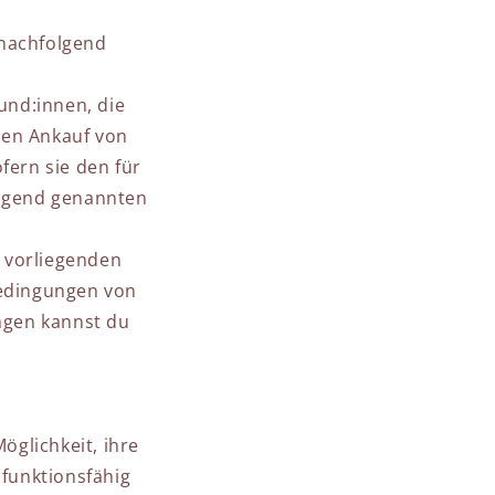
(nachfolgend
und:innen, die
den Ankauf von
ern sie den für
olgend genannten
 vorliegenden
edingungen von
ungen kannst du
öglichkeit, ihre
funktionsfähig