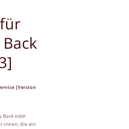
für
 Back
3]
rvice [Version
y Back oder
r:innen, die ein