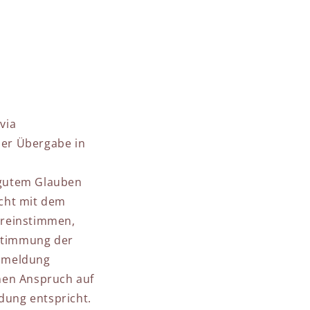
via
der Übergabe in
 gutem Glauben
icht mit dem
ereinstimmen,
stimmung der
anmeldung
nen Anspruch auf
dung entspricht.