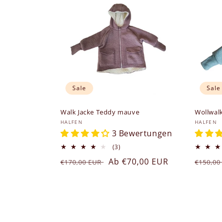
Sale
Sale
Walk Jacke Teddy mauve
Wollwalk
Anbieter:
Anbiet
HALFEN
HALFEN
3 Bewertungen
3
(3)
Bewertungen
Normaler
Verkaufspreis
Ab €70,00 EUR
Norma
€170,00 EUR
€150,0
insgesamt
Preis
Preis