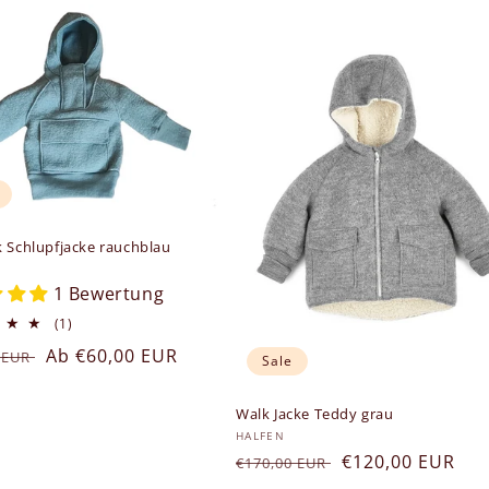
 Schlupfjacke rauchblau
er:
1 Bewertung
1
(1)
Bewertungen
ler
Verkaufspreis
Ab €60,00 EUR
0 EUR
insgesamt
Sale
Walk Jacke Teddy grau
Anbieter:
HALFEN
Normaler
Verkaufspreis
€120,00 EUR
€170,00 EUR
Preis