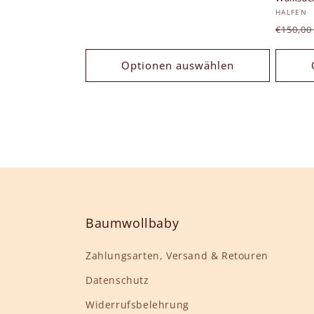
Anbiet
HALFEN
Norma
€150,0
Preis
Optionen auswählen
Baumwollbaby
Zahlungsarten, Versand & Retouren
Datenschutz
Widerrufsbelehrung