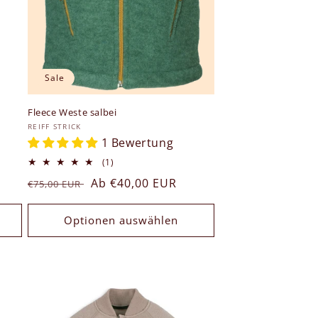
Sale
Fleece Weste salbei
Anbieter:
REIFF STRICK
1 Bewertung
1
(1)
Bewertungen
Normaler
Verkaufspreis
Ab €40,00 EUR
€75,00 EUR
insgesamt
Preis
Optionen auswählen