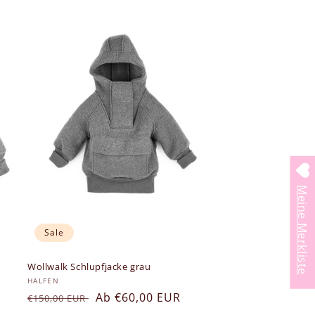
Meine Merkliste
Sale
Wollwalk Schlupfjacke grau
Anbieter:
HALFEN
Normaler
Verkaufspreis
Ab €60,00 EUR
€150,00 EUR
Preis