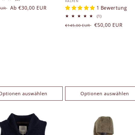
Anbieter:
HALFEN
Bewertungen
1 Bewertung
ler
Verkaufspreis
Ab €30,00 EUR
 EUR
insgesamt
1
(1)
Bewertungen
Normaler
Verkaufspreis
€50,00 EUR
€145,00 EUR
insgesamt
Preis
Optionen auswählen
Optionen auswählen