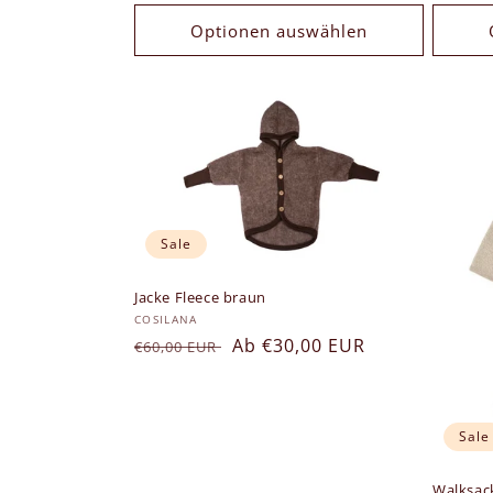
Optionen auswählen
Sale
Jacke Fleece braun
Anbieter:
COSILANA
Normaler
Verkaufspreis
Ab €30,00 EUR
€60,00 EUR
Preis
Sale
Walksac