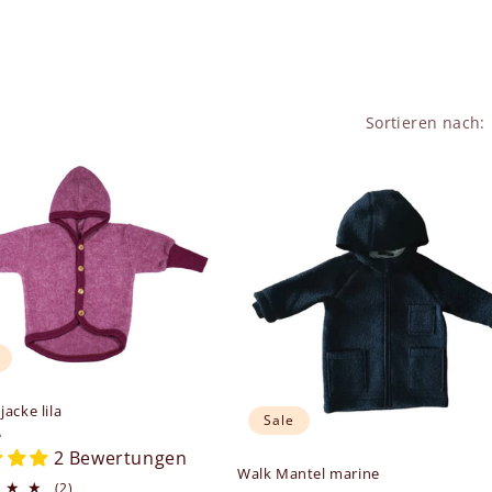
Sortieren nach:
acke lila
Sale
er:
A
2 Bewertungen
Walk Mantel marine
2
(2)