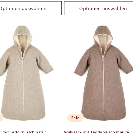
Optionen auswählen
Optionen auswählen
Sale
k mit Teddyplüsch natur
Walksack mit Teddyplüsch mauve