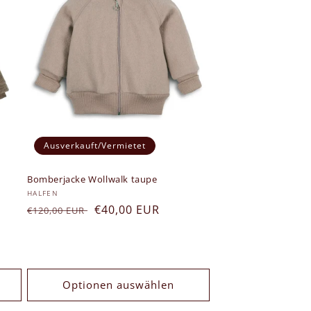
Ausverkauft/Vermietet
Bomberjacke Wollwalk taupe
Anbieter:
HALFEN
Normaler
Verkaufspreis
€40,00 EUR
€120,00 EUR
Preis
Optionen auswählen