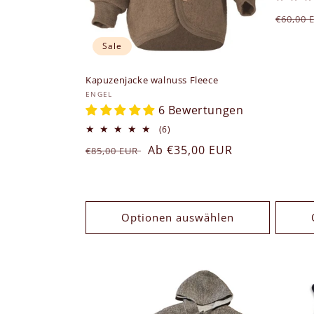
:
Norma
€60,00
Preis
Sale
Kapuzenjacke walnuss Fleece
Anbieter:
ENGEL
6 Bewertungen
6
(6)
Bewertungen
Normaler
Verkaufspreis
Ab €35,00 EUR
€85,00 EUR
insgesamt
Preis
Optionen auswählen