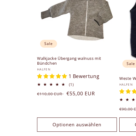
Sale
Walkjacke Übergang walnuss mit
Bündchen
Sale
Anbieter:
HALFEN
1 Bewertung
Weste W
1
Anbiet
(1)
HALFEN
Bewertungen
Normaler
Verkaufspreis
€55,00 EUR
€110,00 EUR
insgesamt
Preis
Norma
€90,00
Preis
Optionen auswählen