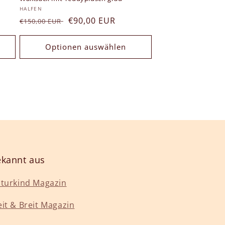
Anbieter:
HALFEN
Normaler
Verkaufspreis
€90,00 EUR
€150,00 EUR
Preis
Optionen auswählen
kannt aus
turkind Magazin
it & Breit Magazin