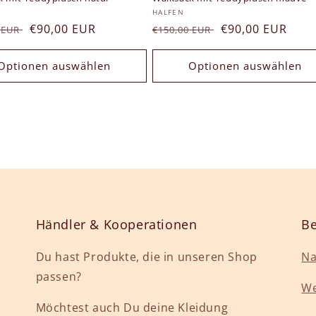
er:
Anbieter:
HALFEN
ler
Verkaufspreis
€90,00 EUR
Normaler
Verkaufspreis
€90,00 EUR
0 EUR
€150,00 EUR
Preis
Optionen auswählen
Optionen auswählen
Händler & Kooperationen
Be
Du hast Produkte, die in unseren Shop
Na
passen?
We
Möchtest auch Du deine Kleidung