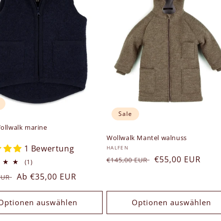
Sale
ollwalk marine
er:
Wollwalk Mantel walnuss
1 Bewertung
Anbieter:
HALFEN
Normaler
Verkaufspreis
€55,00 EUR
€145,00 EUR
1
(1)
Bewertungen
Preis
ler
Verkaufspreis
Ab €35,00 EUR
 EUR
insgesamt
Optionen auswählen
Optionen auswählen