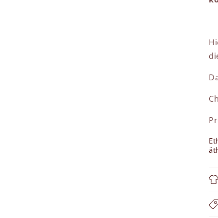
Hi
di
Da
C
Pr
Et
ät