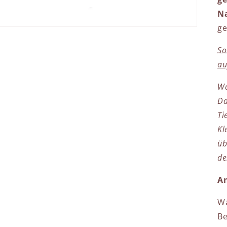
N
ge
So
au
Wa
Da
Ti
Kl
üb
de
A
Wa
Be