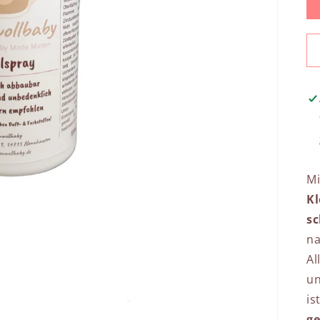
M
Kl
s
na
Al
un
is
ge