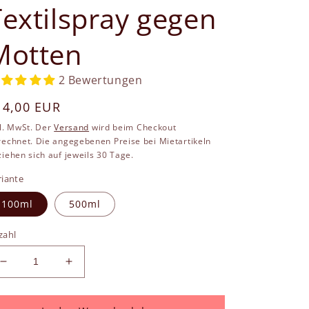
Textilspray gegen
Motten
2 Bewertungen
ormaler
14,00 EUR
reis
kl. MwSt. Der
Versand
wird beim Checkout
rechnet. Die angegebenen Preise bei Mietartikeln
iehen sich auf jeweils 30 Tage.
riante
100ml
500ml
zahl
Verringere
Erhöhe
die
die
Menge
Menge