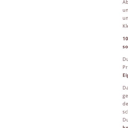
Ab
un
un
Kl
10
so
Du
P
Ei
Da
ge
de
sc
Du
ko