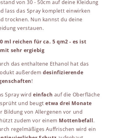
stand von 30 - 50cm auf deine Kleidung
d lass das Spray komplett einwirken
d trocknen. Nun kannst du deine
eidung verstauen.
0 ml reichen für ca. 5 qm2 - es ist
mit sehr ergiebig
rch das enthaltene Ethanol hat das
rodukt außerdem
desinfizierende
genschaften
!
s Spray wird
einfach
auf die Oberfläche
sprüht und beugt
etwa drei Monate
r Bildung von Allergenen vor und
hützt zudem vor einem
Mottenbefall
.
rch regelmäßiges Auffrischen wird ein
ntinuierlicher Schutz
aufgebaut.