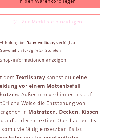
für
für
In den Warenkorb legen
Textilspray
Textilspray
gegen
gegen
Motten
Motten
Zur Merkliste hinzufügen
Abholung bei
Baumwollbaby
verfügbar
Gewöhnlich fertig in 24 Stunden
Shop-Informationen anzeigen
it dem
Textilspray
kannst du
deine
eidung vor einem Mottenbefall
chützen.
Außerdem verhindert es auf
türliche Weise die Entstehung von
lergenen in
Matratzen, Decken, Kissen
d auf anderen textilen Oberflächen. Es
t somit vielfältig einsetzbar. Es ist
ruchslos
und für
empfindliche